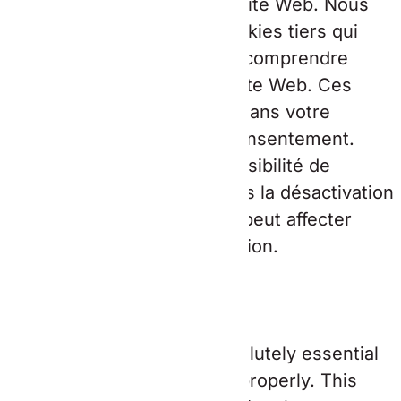
fonctionnalités de base du site Web. Nous
utilisons également des cookies tiers qui
nous aident à analyser et à comprendre
comment vous utilisez ce site Web. Ces
cookies ne seront stockés dans votre
navigateur qu'avec votre consentement.
Vous avez également la possibilité de
désactiver ces cookies. Mais la désactivation
de certains de ces cookies peut affecter
votre expérience de navigation.
Necessary
Necessary
Toujours activé
Necessary cookies are absolutely essential
for the website to function properly. This