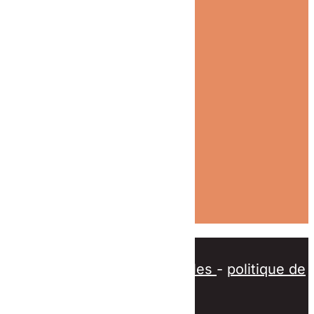
4 Chemin d'Ortomont
54540 Pierre-Percée
Nos prestations
Couverture
Zinguerie
Charpente
Fenêtres de toit
Blog
Contact
Devis en ligne
© tous droits réservés
plan du site
-
mentions légales
-
politique de
confidentialité