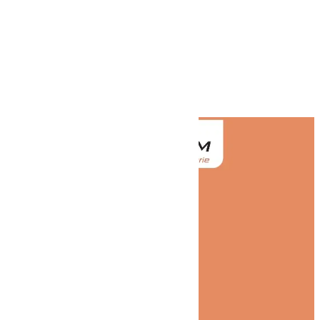
no images were found

Voir le numéro

Voir l'adresse email
