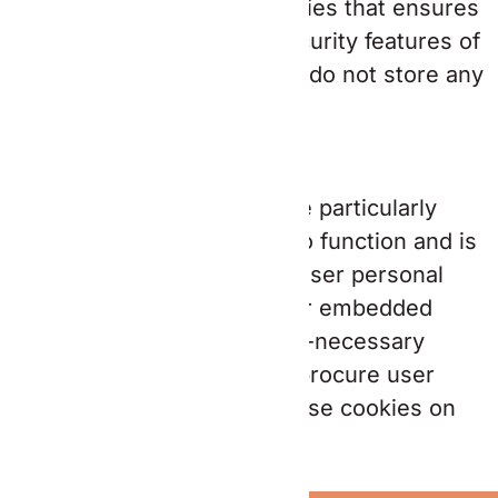
category only includes cookies that ensures
basic functionalities and security features of
the website. These cookies do not store any
personal information.
Non-necessary
Non-necessary
Any cookies that may not be particularly
necessary for the website to function and is
used specifically to collect user personal
data via analytics, ads, other embedded
contents are termed as non-necessary
cookies. It is mandatory to procure user
consent prior to running these cookies on
your website.
Enregistrer & appliquer