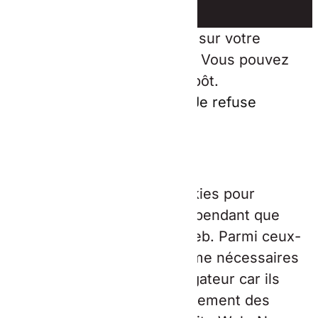
Ce site dépose des cookies sur votre
terminal lors de votre visite. Vous pouvez
accepter ou refuser leur dépôt.
J'accepte
Gérer les cookies
Je refuse
En savoir plus
Fermer
Ce site Web utilise des cookies pour
améliorer votre expérience pendant que
vous naviguez sur le site Web. Parmi ceux-
ci, les cookies classés comme nécessaires
sont stockés sur votre navigateur car ils
sont essentiels au fonctionnement des