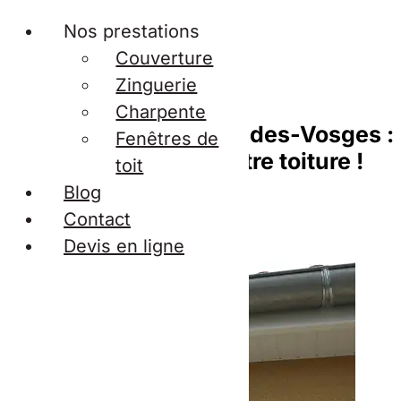
Nos prestations
Couverture
Zinguerie
Charpente
Zinguerie à Saint-dié-des-Vosges :
Fenêtres de
la résistance de votre toiture !
toit
Blog
Contact
Devis en ligne