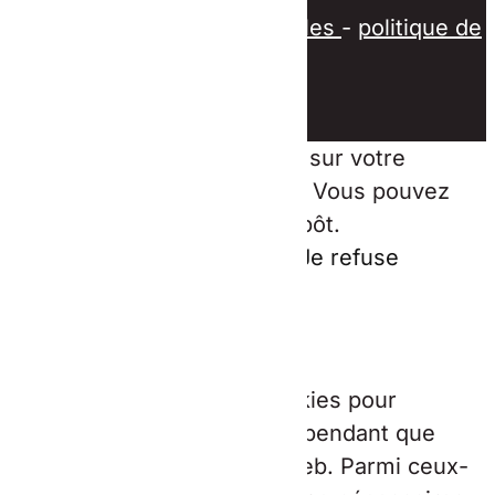
plan du site
-
mentions légales
-
politique de
confidentialité
Ce site dépose des cookies sur votre
terminal lors de votre visite. Vous pouvez
accepter ou refuser leur dépôt.
J'accepte
Gérer les cookies
Je refuse
En savoir plus
Fermer
Ce site Web utilise des cookies pour
améliorer votre expérience pendant que
vous naviguez sur le site Web. Parmi ceux-