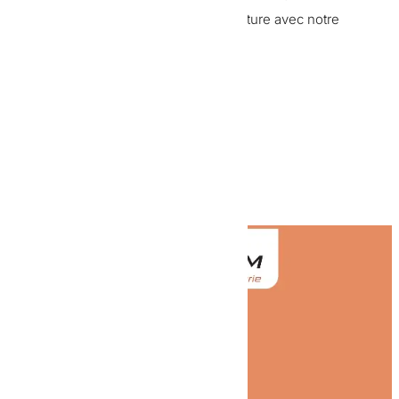
l’étanchéité et la protection de votre toiture avec notre
expertise.
Retour aux articles

Voir le numéro