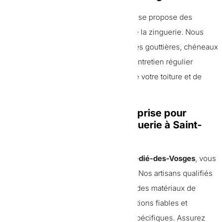
En plus des installations, notre entreprise propose des
services de réparation et d’entretien de la zinguerie. Nous
intervenons rapidement pour réparer les gouttières, chéneaux
et autres éléments endommagés. Un entretien régulier
permet de prolonger la durée de vie de votre toiture et de
prévenir les problèmes d’infiltration.
Pourquoi choisir notre entreprise pour
assurer vos travaux de zinguerie à Saint-
dié-des-Vosges
Pour des travaux de
zinguerie à Saint-dié-des-Vosges
, vous
pouvez avoir toute confiance en nous. Nos artisans qualifiés
utilisent des techniques éprouvées et des matériaux de
qualité. Nous garantissons des installations fiables et
esthétiques, adaptées à vos besoins spécifiques. Assurez