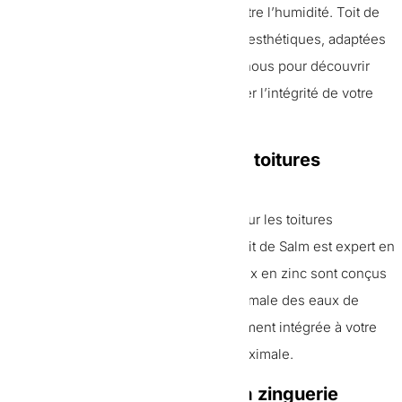
protégeant vos murs et fondations contre l’humidité. Toit de
Salm installe des gouttières solides et esthétiques, adaptées
à tous types de bâtiments. Contactez-nous pour découvrir
nos solutions de gouttières et préserver l’intégrité de votre
maison.
Pose de chéneaux pour des toitures
complexes
Les
chéneaux
sont indispensables pour les toitures
complexes et les grands bâtiments. Toit de Salm est expert en
installation de
chéneaux
. Nos chéneaux en zinc sont conçus
pour durer et offrir une évacuation optimale des eaux de
pluie. Chaque
installation
est parfaitement intégrée à votre
toiture pour garantir une étanchéité maximale.
Réparation et entretien de la zinguerie