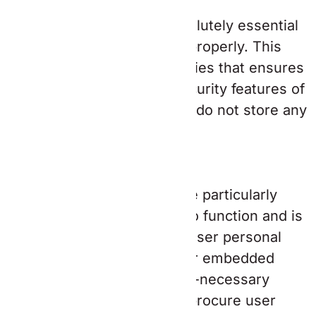
Toujours activé
Necessary cookies are absolutely essential
for the website to function properly. This
category only includes cookies that ensures
basic functionalities and security features of
the website. These cookies do not store any
personal information.
Non-necessary
Non-necessary
Any cookies that may not be particularly
necessary for the website to function and is
used specifically to collect user personal
data via analytics, ads, other embedded
contents are termed as non-necessary
cookies. It is mandatory to procure user