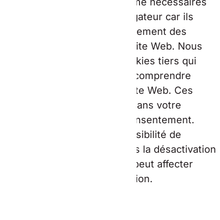
ci, les cookies classés comme nécessaires
sont stockés sur votre navigateur car ils
sont essentiels au fonctionnement des
fonctionnalités de base du site Web. Nous
utilisons également des cookies tiers qui
nous aident à analyser et à comprendre
comment vous utilisez ce site Web. Ces
cookies ne seront stockés dans votre
navigateur qu'avec votre consentement.
Vous avez également la possibilité de
désactiver ces cookies. Mais la désactivation
de certains de ces cookies peut affecter
votre expérience de navigation.
Necessary
Necessary