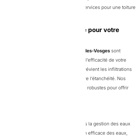
infiltrations d’eau. Faites appel à nos services pour une toiture
en parfait état.
L’importance de la zinguerie pour votre
toiture
Les travaux de
zinguerie à Saint-dié-des-Vosges
sont
essentiels pour assurer la longévité et l’efficacité de votre
toiture
. Une
zinguerie
bien réalisée prévient les infiltrations
d’eau, protège les structures et améliore l’étanchéité. Nos
artisans experts utilisent des matériaux robustes pour offrir
une solution durable et fiable.
Installation de gouttières
Les
gouttières
jouent un rôle vital dans la gestion des eaux
de pluie. Elles assurent une évacuation efficace des eaux,